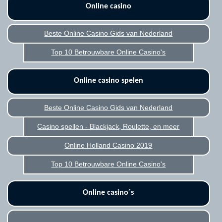
Online casino
Beste Online Casino Gids van Nederland
Top 10 Betrouwbare Online Casino's
Online casino spelen
Beste Online Casino Gids van Nederland
Casino spellen - Blackjack, Roulette, en meer
Online Holland Casino 2019
Top 10 Betrouwbare Online Casino's
Online casino´s