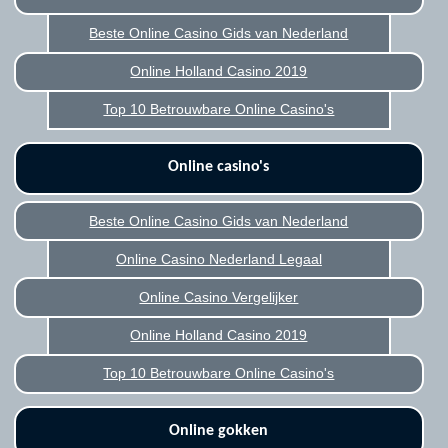
Beste Online Casino Gids van Nederland
Online Holland Casino 2019
Top 10 Betrouwbare Online Casino's
Online casino's
Beste Online Casino Gids van Nederland
Online Casino Nederland Legaal
Online Casino Vergelijker
Online Holland Casino 2019
Top 10 Betrouwbare Online Casino's
Online gokken