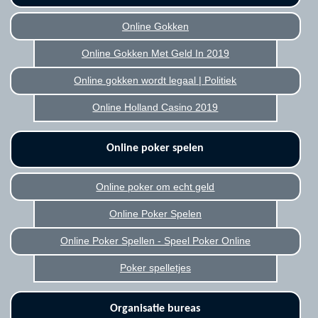
Online Gokken
Online Gokken Met Geld In 2019
Online gokken wordt legaal | Politiek
Online Holland Casino 2019
Online poker spelen
Online poker om echt geld
Online Poker Spelen
Online Poker Spellen - Speel Poker Online
Poker spelletjes
Organisatie bureas