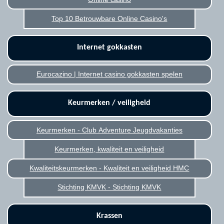
Top 10 Betrouwbare Online Casino's
Internet gokkasten
Eurocazino | Internet casino gokkasten spelen
Keurmerken / veiligheid
Keurmerken - Club Adventure Jeugdvakanties
Keurmerken, kwaliteit en veiligheid
Kwaliteitskeurmerken - Kwaliteit en veiligheid HMC
Stichting KMVK - Stichting KMVK
Krassen